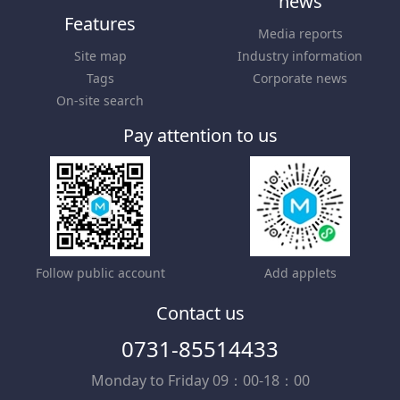
news
Features
Media reports
Site map
Industry information
Tags
Corporate news
On-site search
Pay attention to us
Follow public account
Add applets
Contact us
0731-85514433
Monday to Friday 09：00-18：00