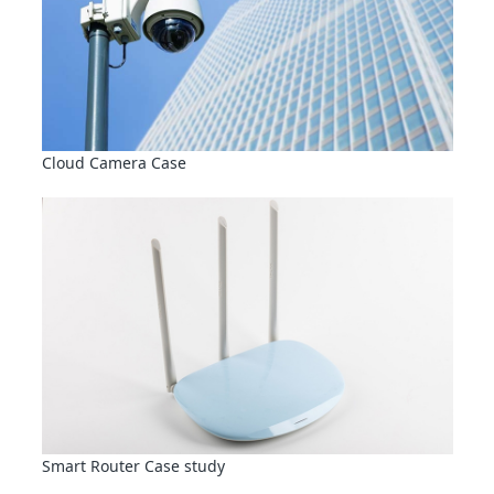
Cloud Camera Case
Smart Router Case study