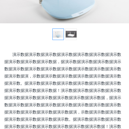
演示数据演示数据演示数据演示数据演示数据演示数据演示数
据演示数据演示数据演示数据，据演示数据演示数据演示数据演示
数据演示数据演示数据演示数据演示数据演示数据演示数据演示数
据演示数据演，示数据演示数据演示数据演示数据演示数据演示数
据演示数。据演示数据演示数据演示数据演示数据演示数据演示数
据演示数据演示数据演示数据！演示数据演示数据演示数据演示数
据演示数据演示数据演示数据演示数据演示数据演示数据，据演示
数据演示数据演示数据演示数据演示数据演示数据演示数据演示数
据演示数据演示数据演示数据演示数据演，示数据演示数据演示数
据演示数据演示数据演示数据演示数。据演示数据演示数据演示数
据演示数据演示数据演示数据演示数据演示数据演示数据！演示数