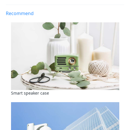
Recommend
Smart speaker case