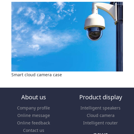
Smart cloud camera case
About us
Product display
Company profile
Intelligent speakers
Online message
Cloud camera
Online feedback
Intelligent router
Contact us